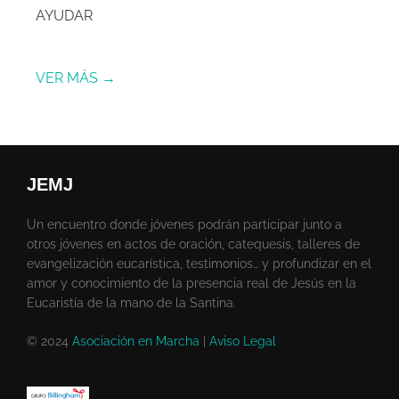
AYUDAR
VER MÁS →
JEMJ
Un encuentro donde jóvenes podrán participar junto a
otros jóvenes en actos de oración, catequesis, talleres de
evangelización eucarística, testimonios… y profundizar en el
amor y conocimiento de la presencia real de Jesús en la
Eucaristía de la mano de la Santina.
© 2024
Asociación en Marcha
|
Aviso Legal