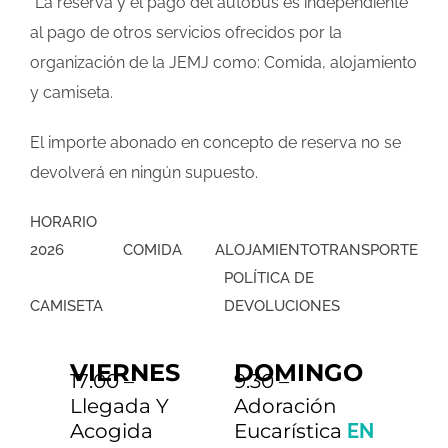
*La reserva y el pago del autobús es independiente
al pago de otros servicios ofrecidos por la
organización de la JEMJ como: Comida, alojamiento
y camiseta.
El importe abonado en concepto de reserva no se
devolverá en ningún supuesto.
HORARIO
2026
COMIDA
ALOJAMIENTO
TRANSPORTE
POLÍTICA DE
CAMISETA
DEVOLUCIONES
PACK A: durante toda
Autobús desde
CHICAS: Casa de
Precio Camiseta JEMJ
VIERNES
DOMINGO
17:00 –
9:30 –
€35
60.00
la JEMJ
Pamplona/Vitoria
Llegada Y
Adoración
COMPLETO
Betania (Albergue del
COMPLETO
€15
2026: 8€
€
Acogida
Eucarística
EN
(ida y vuelta)
Santuario)