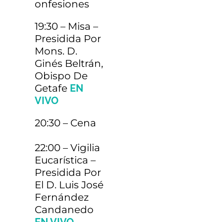
Onfesiones
Autobús desde
19:30 – Misa –
Presidida Por
Barcelona (Ida y
€90
Mons. D.
Ginés Beltrán,
vuelta)
Obispo De
Salida el día 10 de julio desde Sants
Getafe
EN
Estació a las 6:30. Vuelta el domingo 12 de
VIVO
julio, salida de Covadonga a las 14:00.
Contacto: cgaschr@gmail.com
20:30 – Cena
22:00 –
Vigilia
Transporte desde
Eucarística –
€60
Salamanca
Presidida Por
El D. Luis José
Contacto:María Montero: 658156422
Fernández
Candanedo
Autobús de Madrid