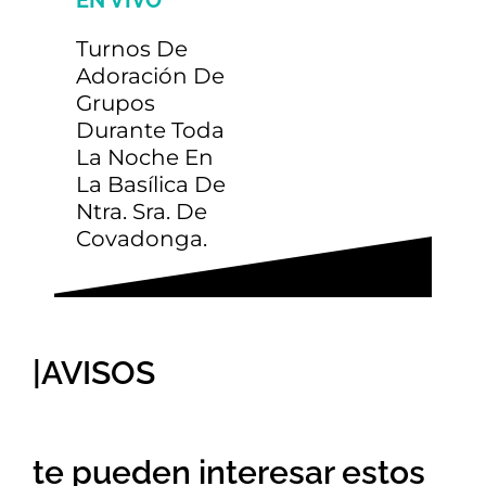
EN VIVO
€40
(solo ida)
Turnos De
Adoración De
Grupos
Autobús desde
Durante Toda
La Noche En
Tarragona (Ida y
€90
La Basílica De
vuelta)
Ntra. Sra. De
Covadonga.
Autobús Cantabria
€15
(solo vuelta)
|AVISOS
Autobús desde
Zaragoza (Ida y
€80
te pueden interesar estos