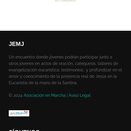
JEMJ
Un encuentro donde jóvenes podrán participar junto a
otros jóvenes en actos de oración, catequesis, talleres de
evangelización eucarística, testimonios… y profundizar en el
amor y conocimiento de la presencia real de Jesús en la
Eucaristía de la mano de la Santina.
© 2024
Asociación en Marcha
|
Aviso Legal