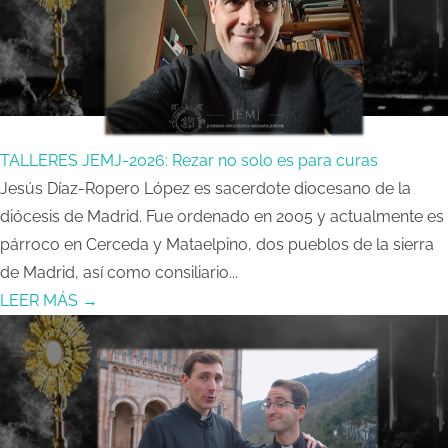
TALLERES JEMJ-2026: Rezar no solo es para curas
Jesús Díaz-Ropero López es sacerdote diocesano de la
diócesis de Madrid. Fue ordenado en 2005 y actualmente es
párroco en Cerceda y Mataelpino, dos pueblos de la sierra
de Madrid, así como consiliario...
LEER MÁS →