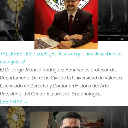
TALLERES JEMJ-2026: ¿Es Jesús el que nos describen los
evangelios?
El Dr. Jorge-Manuel Rodríguez Almenar es profesor del
Departamento Derecho Civil de la Universidad de Valencia.
Licenciado en Derecho y Doctor en Historia del Arte.
Presidente del Centro Español de Sindonología....
LEER MÁS →