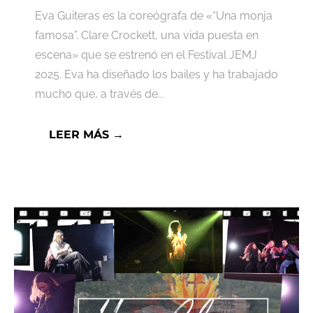
Eva Guiteras es la coreógrafa de «“Una monja
famosa”. Clare Crockett, una vida puesta en
escena» que se estrenó en el Festival JEMJ
2025. Eva ha diseñado los bailes y ha trabajado
mucho que, a través de...
LEER MÁS →