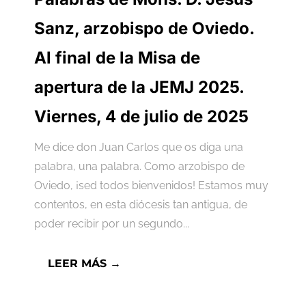
Sanz, arzobispo de Oviedo.
Al final de la Misa de
apertura de la JEMJ 2025.
Viernes, 4 de julio de 2025
Me dice don Juan Carlos que os diga una
palabra, una palabra. Como arzobispo de
Oviedo, ¡sed todos bienvenidos! Estamos muy
contentos, en esta diócesis tan antigua, de
poder recibir por un segundo...
LEER MÁS →