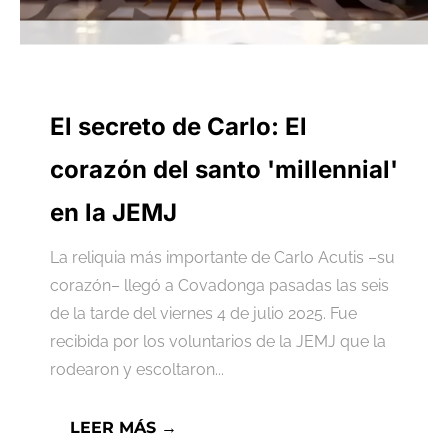
El secreto de Carlo: El
corazón del santo 'millennial'
en la JEMJ
La reliquia más importante de Carlo Acutis –su
corazón– llegó a Covadonga pasadas las seis
de la tarde del viernes 4 de julio 2025. Fue
recibida por los voluntarios de la JEMJ que la
rodearon y escoltaron...
LEER MÁS →