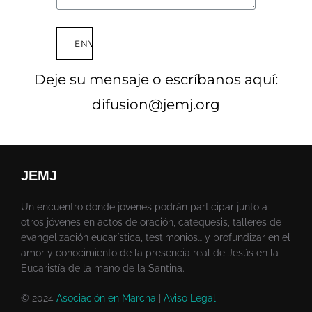
ENVIAR
Deje su mensaje o escríbanos aquí:
difusion@jemj.org
JEMJ
Un encuentro donde jóvenes podrán participar junto a
otros jóvenes en actos de oración, catequesis, talleres de
evangelización eucarística, testimonios… y profundizar en el
amor y conocimiento de la presencia real de Jesús en la
Eucaristía de la mano de la Santina.
© 2024
Asociación en Marcha
|
Aviso Legal