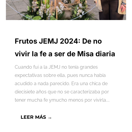
Frutos JEMJ 2024: De no
vivir la fe a ser de Misa diaria
Cuando fui a la JEMJ no tenía grandes
expectativas sobre ella, pues nunca había
acudido a nada parecido. Era una chica de
diecisiete años que no se caracterizaba por
tener mucha fe ymucho menos por vivirla....
LEER MÁS →