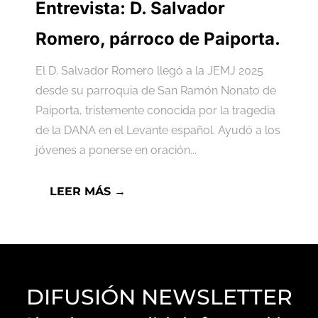
Entrevista: D. Salvador
Romero, párroco de Paiporta.
El D. Salvador Romero llegó a la JEMJ 2025
desde su parroquia de San Ramón Nonato de
Paiporta, tristemente conocida por la tragedia
de la DANA en el Levante español. Ayudó a los
jóvenes a ponerse en oración...
LEER MÁS →
DIFUSIÓN NEWSLETTER