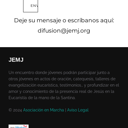
ENVIAR
Deje su mensaje o escríbanos aquí:
difusion@jemj.org
JEMJ
Un encuentro donde jóvenes podrán participar junto a
otros jóvenes en actos de oración, catequesis, talleres de
evangelización eucarística, testimonios… y profundizar en el
amor y conocimiento de la presencia real de Jesús en la
Eucaristía de la mano de la Santina.
© 2024
Asociación en Marcha
|
Aviso Legal