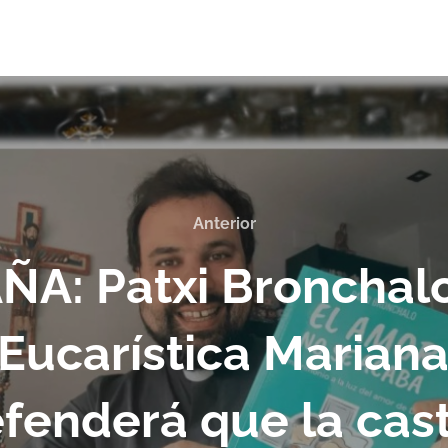
Anterior
A: Patxi Bronchalo
Eucarística Mariana
fenderá que la cast