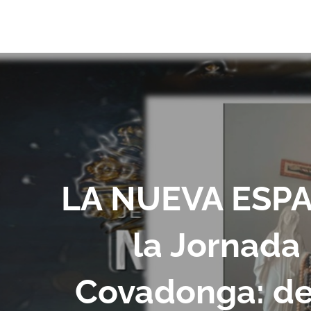
LA NUEVA ESPAÑ
la Jornada 
Covadonga: de