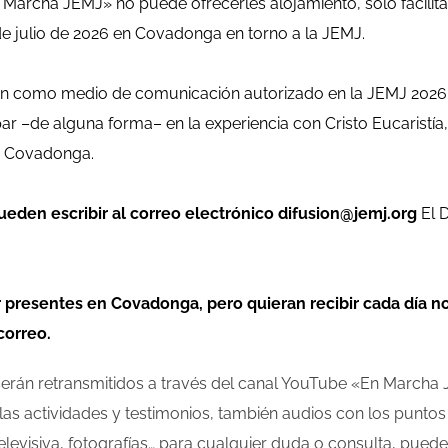
archa JEMJ» no puede ofrecerles alojamiento, solo facilitar 
 de julio de 2026 en Covadonga en torno a la JEMJ.
ación como medio de comunicación autorizado en la JEMJ 202
 –de alguna forma– en la experiencia con Cristo Eucaristía, 
e Covadonga.
ueden escribir al correo electrónico difusion@jemj.org
El 
presentes en Covadonga, pero quieran recibir cada día not
correo.
serán retransmitidos a través del canal YouTube «En Marcha 
as actividades y testimonios, también audios con los puntos d
elevisiva, fotografías… para cualquier duda o consulta, pueden