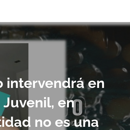
 intervendrá en
 Juvenil, en
idad no es una