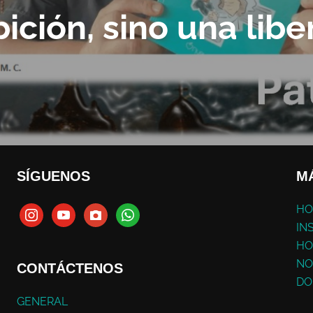
bición, sino una libe
SÍGUENOS
M
HO
IN
HO
NO
CONTÁCTENOS
DO
GENERAL