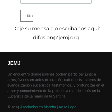
ENVIAR
Deje su mensaje o escríbanos aquí:
difusion@jemj.org
JEMJ
Un encuentro donde jóvenes podrán participar junto a
otros jóvenes en actos de oración, catequesis, talleres de
evangelización eucarística, testimonios… y profundizar en el
amor y conocimiento de la presencia real de Jesús en la
Eucaristía de la mano de la Santina.
© 2024
Asociación en Marcha
|
Aviso Legal