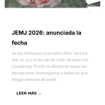
JEMJ 2026: anunciada la
fecha
Ya hay fecha para la próxima JEMJ: será los
días 10, 11 y 12 de julio de 2026, de nuevo en
Covadonga. Pronto se abrirán de nuevo las
inscripciones. Aconsejamos a todos los que
tengan intención de asistir...
LEER MÁS →