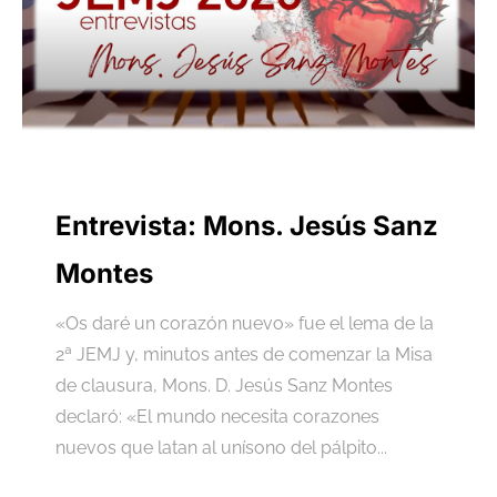
Entrevista: Mons. Jesús Sanz
Montes
«Os daré un corazón nuevo» fue el lema de la
2ª JEMJ y, minutos antes de comenzar la Misa
de clausura, Mons. D. Jesús Sanz Montes
declaró: «El mundo necesita corazones
nuevos que latan al unísono del pálpito...