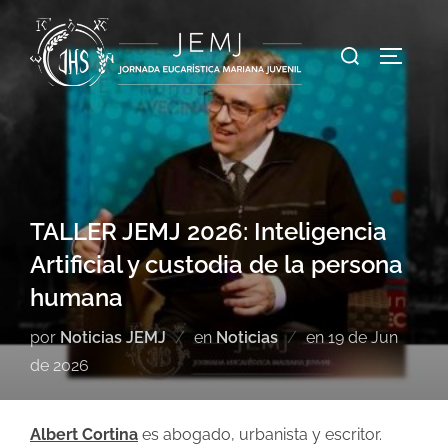
TALLER JEMJ 2026: Inteligencia
Artificial y custodia de la persona
humana
por
Noticias JEMJ
en
Noticias
en
19 de Jun
de 2026
Albert Cortina
es abogado, urbanista y escritor.