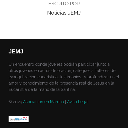
ESCRITO POR
Noticias JEMJ
JEMJ
Un encuentro donde jóvenes podrán participar junto a
otros jóvenes en actos de oración, catequesis, talleres de
evangelización eucarística, testimonios… y profundizar en el
amor y conocimiento de la presencia real de Jesús en la
Eucaristía de la mano de la Santina.
© 2024
Asociación en Marcha
|
Aviso Legal