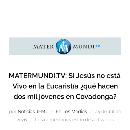
MATERMUNDI.TV: Si Jesús no está
Vivo en la Eucaristía ¿qué hacen
dos mil jóvenes en Covadonga?
por
Noticias JEMJ
En Los Medios
24 de Jul de
2026
Los comentarios están desactivados