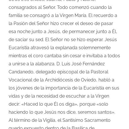
consagrados al Señor. Todo comenzó cuando la
familia se consagró a la Virgen María. El recuerdo a
la Pasión del Señor hizo crecer el deseo de pasar
esa noche junto a Jesús, de permanecer junto a Él,
de saciar su sed. El Señor no se hizo esperar. Jesús
Eucaristía atravesó la explanada solemnemente
mientras el coro cantaba sin cesar e invitaba a todos
a unirse a la alabanza. D. Luis José Fernández
Candanedo, delegado episcopal de la Pastoral
Vocacional de la Archidiócesis de Oviedo, habló a
los jóvenes de la importancia de la Eucaristía en sus
vidas y de la necesidad de escuchar a la Virgen
decir: «Haced lo que Él os diga», porque «solo
haciendo lo que Jesús nos dice, seremos santos».
Al término de la Vigilia, el Santísimo Sacramento
quedo expuesto dentro de la Basílica de