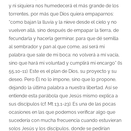
y ni siquiera nos humedecerá el más grande de los
torrentes, por más que Dios quiera empaparnos:
“como bajan la lluvia y la nieve desde el cielo y no
vuelven allá, sino después de empapar la tierra, de
fecundarla y hacerla germinar, para que dé semilla
al sembrador y pan al que come, así será mi
palabra que sale de mi boca: no volverá a mí vacía,
sino que hará mi voluntad y cumplirá mi encargo” (Is
55,10-11). Este es el plan de Dios, su proyecto y su
deseo. Pero Él no lo impone, sino que lo propone,
dejando la última palabra a nuestra libertad. Así se
entiende esta parábola que Jesús mismo explica a
sus discípulos (cf. Mt 13,1-23). Es una de las pocas
ocasiones en las que podemos verificar algo que
sucedería con mucha frecuencia cuando estuvieran
solos Jesús y los discípulos, donde se pedirían