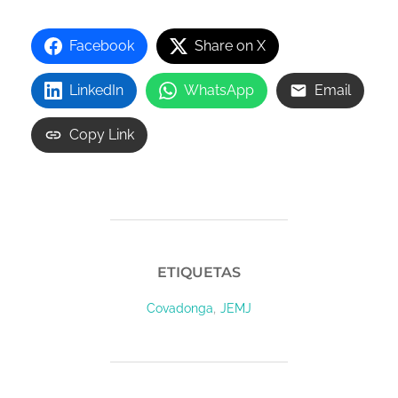
Facebook
Share on X
LinkedIn
WhatsApp
Email
Copy Link
ETIQUETAS
,
Covadonga
JEMJ