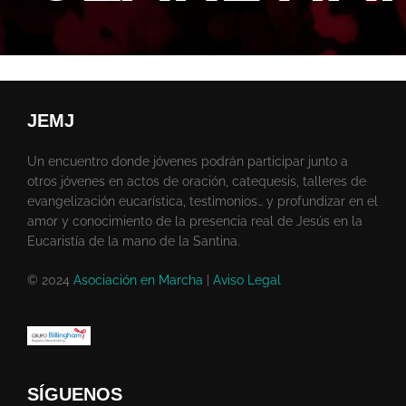
JEMJ
Un encuentro donde jóvenes podrán participar junto a
otros jóvenes en actos de oración, catequesis, talleres de
evangelización eucarística, testimonios… y profundizar en el
amor y conocimiento de la presencia real de Jesús en la
Eucaristía de la mano de la Santina.
© 2024
Asociación en Marcha
|
Aviso Legal
SÍGUENOS