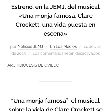
Estreno, en la JEMJ, del musical
«Una monja famosa. Clare
Crockett, una vida puesta en
escena»
por
Noticias JEMJ
En Los Medios
14 de Jun
de 2025
Los comentarios están desactivados
ARCHIDIÓCESIS DE OVIEDO
“Una monja famosa”: el musical
sobre la vida de Clare Crockett se