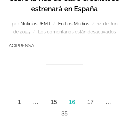
estrenará en España
por
Noticias JEMJ
En Los Medios
14 de Jun
de 2025
Los comentarios están desactivados
ACIPRENSA
1
…
15
16
17
…
35