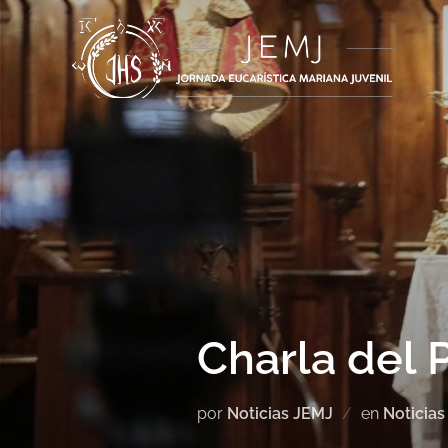
Charla del 
por
Noticias JEMJ
en
Noticias