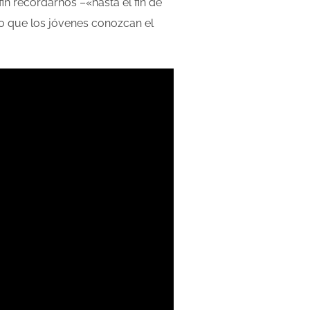
in recordarnos –«hasta el fin de
o que los jóvenes conozcan el