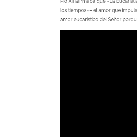
Pío XII afirmaba que «La Eucarist
los tiempos»– el amor que impuls
amor eucarístico del Señor porqu