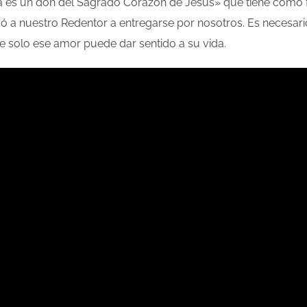
ía es un don del Sagrado Corazón de Jesús» que tiene como f
ó a nuestro Redentor a entregarse por nosotros. Es necesari
e solo ese amor puede dar sentido a su vida.