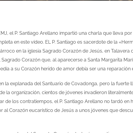
EMJ, el P. Santiago Arellano impartió una charla que lleva por
pleta en este vídeo. EL P. Santiago es sacerdote de la «He
rroco en la iglesia Sagrado Corazón de Jesús, en Talavera d
el Sagrado Corazón que, al aparecerse a Santa Margarita Mar
pedía a su Corazón herido de amor debía ser una reparación e
 en la explanada del Santuario de Covadonga, pero la fuerte l
 de la organización, cientos de jóvenes invadieron literalme
 de los contratiempos, el P. Santiago Arellano no tardó en h
r al Corazón eucarístico de Jesús a unos jóvenes que desc