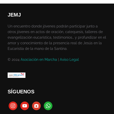
JEMJ
Un encuentro donde jóvenes podrán participar junto a
otros jóvenes en actos de oración, catequesis, talleres de
evangelización eucarística, testimonios… y profundizar en el
amor y conocimiento de la presencia real de Jesús en la
Eucaristía de la mano de la Santina.
© 2024
Asociación en Marcha
|
Aviso Legal
SÍGUENOS