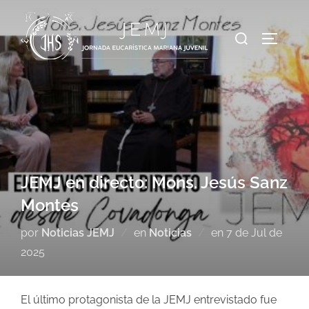
JEMJ en directo: Mons. Jesús Sanz
Montes
por
Noticias JEMJ
en
Noticias
en
7 de Jul de
2025
El último protagonista de la JEMJ entrevistado fue