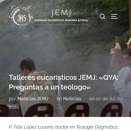
Talleres eucarísticos JEMJ: «QYA:
Preguntas a un teólogo»
por
Noticias JEMJ
en
Noticias
en
20 de Jul de
2024
P. Félix López Lozano, doctor en Teología Dogmática,