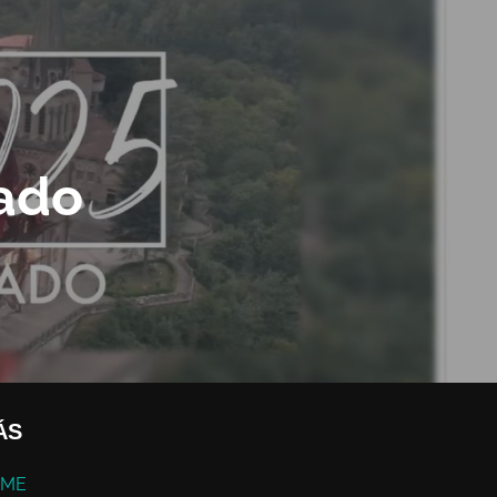
ado
ÁS
ME