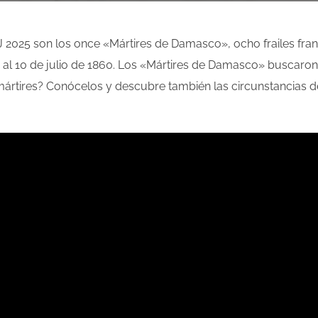
 2025 son los once «Mártires de Damasco», ocho frailes fran
9 al 10 de julio de 1860. Los «Mártires de Damasco» buscaron l
 mártires? Conócelos y descubre también las circunstancias de