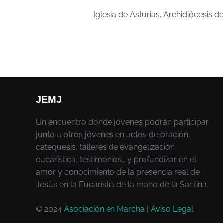
Iglesia de Asturias. Archidiócesis d
JEMJ
Un encuentro donde jóvenes podrán participar
junto a otros jóvenes en actos de oración,
catequesis, talleres de evangelización
eucarística, testimonios… y profundizar en el
amor y conocimiento de la presencia real de
Jesús en la Eucaristía de la mano de la Santina.
© 2024
Asociación en Marcha
|
Aviso Legal