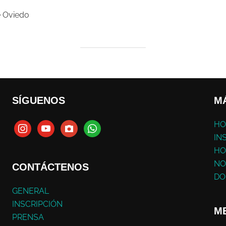
e Oviedo
SÍGUENOS
M
HO
IN
HO
NO
CONTÁCTENOS
DO
GENERAL
INSCRIPCIÓN
ME
PRENSA