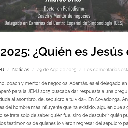
 2025: ¿Quién es Jesús
MJ
Noticias
29 de Ago de 2025
Los comentarios est
smo, coach y mentor de negocios. Además, es el delegado en
preparó para la JEMJ 2025 buscaba dar respuesta a una pregu
 duda al asombro, del sepulcro a tu vida». En Covadonga, And
es del hombre más influyente que ha existido, alguien que s
 se trata solo de saber quién fue, sino de descubrir quién pu
y los testimonios de quienes lo vieron regresar del sepulcro p