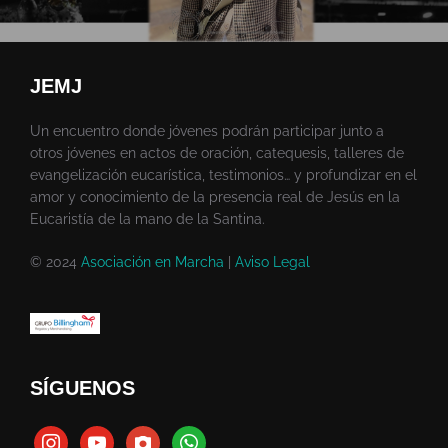
JEMJ
Un encuentro donde jóvenes podrán participar junto a
otros jóvenes en actos de oración, catequesis, talleres de
evangelización eucarística, testimonios… y profundizar en el
amor y conocimiento de la presencia real de Jesús en la
Eucaristía de la mano de la Santina.
© 2024
Asociación en Marcha
|
Aviso Legal
SÍGUENOS