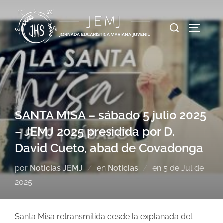
SANTA MISA – sábado 5 julio 2025
– JEMJ 2025 presidida por D.
David Cueto, abad de Covadonga
por
Noticias JEMJ
en
Noticias
en
5 de Jul de
2025
Santa Misa retransmitida desde la explanada del