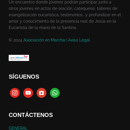
Un encuentro donde jóvenes podrán participar junto a
otros jóvenes en actos de oración, catequesis, talleres de
evangelización eucarística, testimonios… y profundizar en el
amor y conocimiento de la presencia real de Jesús en la
Eucaristía de la mano de la Santina.
© 2024
Asociación en Marcha
|
Aviso Legal
SÍGUENOS
CONTÁCTENOS
GENERAL