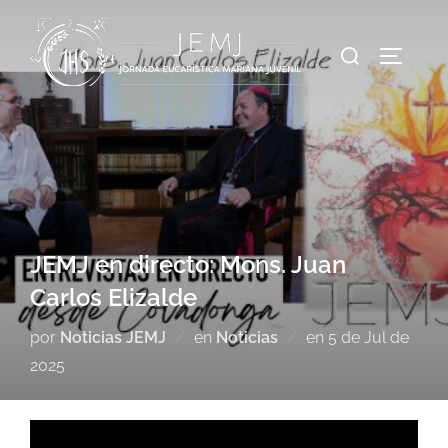
JEMJ en directo: Mons. Juan
Carlos Elizalde
por
Noticias JEMJ
en
Noticias
en
5 de Jul de
2025