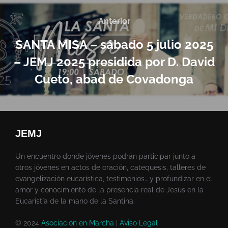
Anterior
SANTA MISA – sábado 5 julio 2025
– JEMJ 2025 presidida por D. David
Cueto, abad de Covadonga
JEMJ
Un encuentro donde jóvenes podrán participar junto a
otros jóvenes en actos de oración, catequesis, talleres de
evangelización eucarística, testimonios… y profundizar en el
amor y conocimiento de la presencia real de Jesús en la
Eucaristía de la mano de la Santina.
© 2024
Asociación en Marcha
|
Aviso Legal