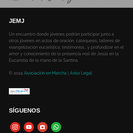
JEMJ
Un encuentro donde jóvenes podrán participar junto a
otros jóvenes en actos de oración, catequesis, talleres de
evangelización eucarística, testimonios… y profundizar en el
amor y conocimiento de la presencia real de Jesús en la
Eucaristía de la mano de la Santina.
© 2024
Asociación en Marcha
|
Aviso Legal
SÍGUENOS