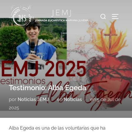
Testimonio: Alba Egeda
por
Noticias JEMJ
en
Noticias
en
5 de Jul de
2025
Alba Egeda es una de las voluntarias que ha