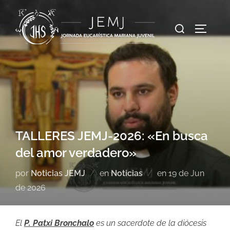
TALLERES JEMJ-2026: «En busca
del amor verdadero»
por
Noticias JEMJ
en
Noticias
en
19 de Jun
de 2026
El
P. Patxi Bronchalo
es un sacerdote de la diócesis