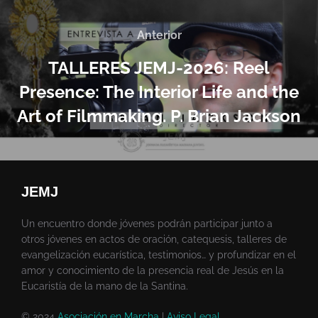
Anterior
TALLERES JEMJ-2026: Reel
Presence: The Interior Life and the
Art of Filmmaking. P. Brian Jackson
JEMJ
Un encuentro donde jóvenes podrán participar junto a
otros jóvenes en actos de oración, catequesis, talleres de
evangelización eucarística, testimonios… y profundizar en el
amor y conocimiento de la presencia real de Jesús en la
Eucaristía de la mano de la Santina.
© 2024
Asociación en Marcha
|
Aviso Legal