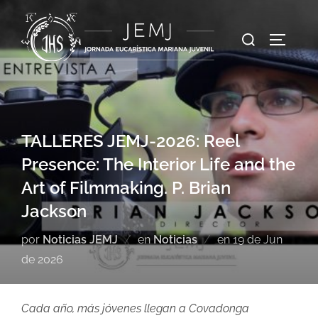
TALLERES JEMJ-2026: Reel
Presence: The Interior Life and the
Art of Filmmaking. P. Brian
Jackson
por
Noticias JEMJ
en
Noticias
en
19 de Jun
de 2026
Cada año, más jóvenes llegan a Covadonga