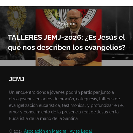
Anterior
TALLERES JEMJ-2026: ¿Es Jesús el
que nos describen los evangelios?
JEMJ
Un encuentro donde jóvenes podrán participar junto a
otros jóvenes en actos de oración, catequesis, talleres de
evangelización eucarística, testimonios… y profundizar en el
amor y conocimiento de la presencia real de Jesús en la
Eucaristía de la mano de la Santina.
© 2024
Asociación en Marcha
|
Aviso Legal