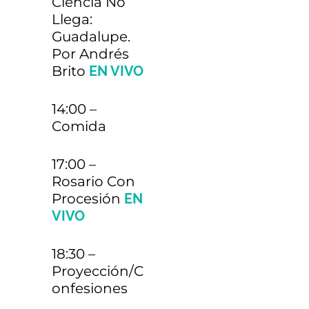
Ciencia No
€80
Llega:
Sevilla (ida y vuelta)
Guadalupe.
Contacto: jemjsevilla@gmail.com
Por Andrés
Brito
EN VIVO
Autobús desde
14:00 –
Oviedo, Gijón,
€25
Comida
Asturias (Ida y vuelta)
17:00 –
Rosario Con
Autobús desde
Procesión
EN
VIVO
Barcelona (Ida y
€90
vuelta)
18:30 –
Proyección/C
Salida el día 10 de julio desde Sants
Onfesiones
Estació a las 6:30. Vuelta el domingo 12
de julio, salida de Covadonga a las 14:00.