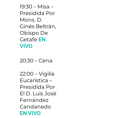
19:30 – Misa –
Contacto: cgaschr@gmail.com
Presidida Por
Mons. D.
Transporte desde
Ginés Beltrán,
€60
Obispo De
Salamanca
Getafe
EN
Contacto:María Montero: 658156422
VIVO
Autobús de Madrid
20:30 – Cena
€40
(solo ida)
22:00 –
Vigilia
Eucarística –
Presidida Por
Autobús desde
El D. Luis José
Tarragona (Ida y
€90
Fernández
Candanedo
vuelta)
EN VIVO