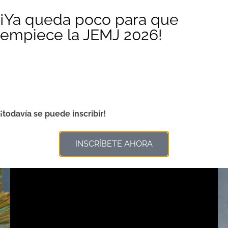
¡Ya queda poco para que
empiece la JEMJ 2026!
00
00
00
00
DÍAS
HORAS
MINUTOS
SEGUNDOS
¡todavía se puede inscribir!
INSCRÍBETE AHORA