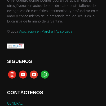
Un encuentro donde jóvenes podrán participar junto a
otros jóvenes en actos de oración, catequesis, talleres de
evangelización eucarística, testimonios… y profundizar en el
amor y conocimiento de la presencia real de Jesús en la
Eucaristía de la mano de la Santina.
© 2024
Asociación en Marcha
|
Aviso Legal
SÍGUENOS
CONTÁCTENOS
GENERAL