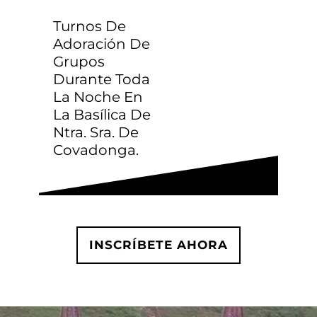
Turnos De
Autobús Cantabria
€15
Adoración De
(solo vuelta)
Grupos
Durante Toda
La Noche En
Autobús desde
La Basílica De
Ntra. Sra. De
Zaragoza (Ida y
€80
Covadonga.
vuelta)
INSCRÍBETE AHORA