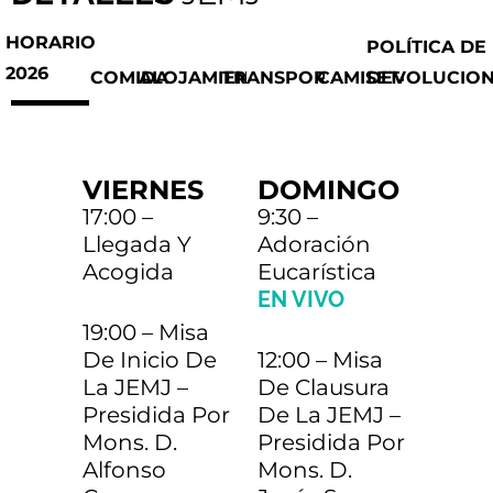
HORARIO
POLÍTICA DE
2026
COMIDA
ALOJAMIENTO
TRANSPORTE
CAMISETA
DEVOLUCIO
PACK A: durante toda
Autobús desde
CHICAS: Casa de
Precio Camiseta JEMJ
VIERNES
DOMINGO
€35
17:00 –
9:30 –
60.00
la JEMJ
Pamplona/Vitoria
COMPLETO
Betania (Albergue del
COMPLETO
€15
2026: 8€
€
Llegada Y
Adoración
Acogida
Eucarística
(ida y vuelta)
Santuario)
EN VIVO
PACK B: desde
Salida desde el IES Zizur (Zizur Mayor) el
19:00 – Misa
10 JULIO a las 10h
comida sábado hasta
€30
CHICAS: Carpa con
De Inicio De
12:00 – Misa
€7
La JEMJ –
De Clausura
comida domingo
tarima en el Santuario
Autobús desde
Presidida Por
De La JEMJ –
€55
Mons. D.
Presidida Por
Madrid (ida y vuelta)
Alfonso
Mons. D.
PACK C: comida del
CHICOS: Carpa con
Salida desde Alcalá de Henares a las
€10
COMPLETO
€7